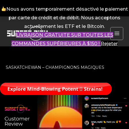
Nous avons temporairement désactivé le paiement
par carte de crédit et de débit. Nous acceptons
Aller
actuellement les ETF et le Bitcoin.
au
LIVRAISON GRATUITE SUR TOUTES LES
contenu
ME
COMMANDES SUPÉRIEURES À $150 !
Rejeter
PR
SASKATCHEWAN – CHAMPIGNONS MAGIQUES