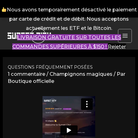
Nous avons temporairement désactivé le paiement
par carte de crédit et de débit. Nous acceptons
Aller
actuellement les ETF et le Bitcoin.
au
LIVRAISON GRATUITE SUR TOUTES LES
contenu
ME
COMMANDES SUPÉRIEURES À $150 !
Rejeter
PR
QUESTIONS FRÉQUEMMENT POSÉES
1 commentaire
/
Champignons magiques
/ Par
Boutique officielle