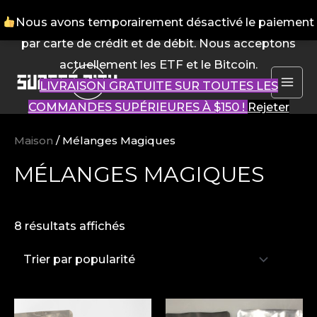
Nous avons temporairement désactivé le paiement
par carte de crédit et de débit. Nous acceptons
Aller
actuellement les ETF et le Bitcoin.
au
LIVRAISON GRATUITE SUR TOUTES LES
contenu
ME
COMMANDES SUPÉRIEURES À $150 !
Rejeter
PR
Maison
/ Mélanges Magiques
MÉLANGES MAGIQUES
Trié
8 résultats affichés
par
popularité