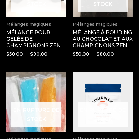
STOCK
STOCK
Mélanges magiques
Mélanges magiques
MÉLANGE POUR
MÉLANGE À POUDING
GELÉE DE
AU CHOCOLAT ET AUX
CHAMPIGNONS ZEN
CHAMPIGNONS ZEN
Plage
Plage
$
50.00
–
$
90.00
$
50.00
–
$
80.00
de
de
prix :
prix :
$50.00
$50.00
à
à
$90.00
$80.00
EN RUPTURE DE
EN RUPTURE DE
STOCK
STOCK