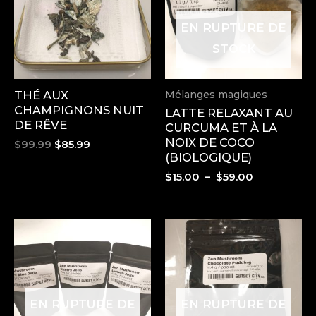
EN RUPTURE DE
STOCK
THÉ AUX
Mélanges magiques
CHAMPIGNONS NUIT
LATTE RELAXANT AU
DE RÊVE
CURCUMA ET À LA
NOIX DE COCO
Le
Le
$
99.99
$
85.99
(BIOLOGIQUE)
prix
prix
initial
actuel
Plage
$
15.00
–
$
59.00
était :
est :
de
$99.99.
$85.99.
prix :
$15.00
à
$59.00
EN RUPTURE DE
EN RUPTURE DE