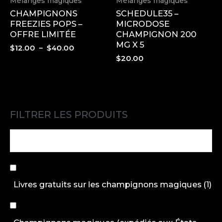
Mélanges magiques
Mélanges magiques
CHAMPIGNONS
SCHEDULE35 –
FREEZIES POPS –
MICRODOSE
OFFRE LIMITÉE
CHAMPIGNON 200
MG X 5
Plage
$
12.00
–
$
40.00
de
$
20.00
prix :
$12.00
à
$40.00
FILTRER LES PRODUITS
Livres gratuits sur les champignons magiques
(1)