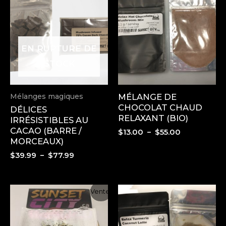
EN RUPTURE DE
STOCK
Mélanges magiques
MÉLANGE DE
CHOCOLAT CHAUD
DÉLICES
RELAXANT (BIO)
IRRÉSISTIBLES AU
CACAO (BARRE /
Plage
$
13.00
–
$
55.00
MORCEAUX)
de
prix :
Plage
$
39.99
–
$
77.99
$13.00
de
à
prix :
$55.00
$39.99
Vente!
à
$77.99